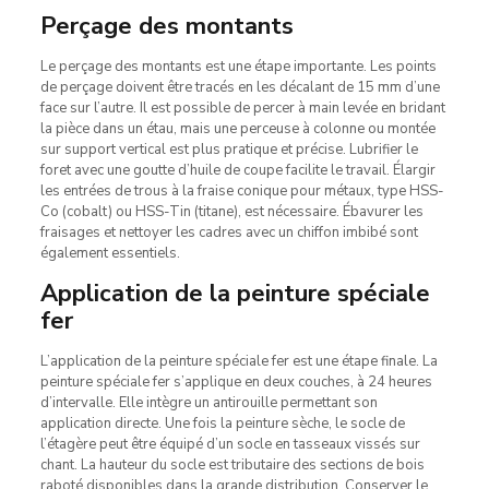
Perçage des montants
Le perçage des montants est une étape importante. Les points
de perçage doivent être tracés en les décalant de 15 mm d’une
face sur l’autre. Il est possible de percer à main levée en bridant
la pièce dans un étau, mais une perceuse à colonne ou montée
sur support vertical est plus pratique et précise. Lubrifier le
foret avec une goutte d’huile de coupe facilite le travail. Élargir
les entrées de trous à la fraise conique pour métaux, type HSS-
Co (cobalt) ou HSS-Tin (titane), est nécessaire. Ébavurer les
fraisages et nettoyer les cadres avec un chiffon imbibé sont
également essentiels.
Application de la peinture spéciale
fer
L’application de la peinture spéciale fer est une étape finale. La
peinture spéciale fer s’applique en deux couches, à 24 heures
d’intervalle. Elle intègre un antirouille permettant son
application directe. Une fois la peinture sèche, le socle de
l’étagère peut être équipé d’un socle en tasseaux vissés sur
chant. La hauteur du socle est tributaire des sections de bois
raboté disponibles dans la grande distribution. Conserver le