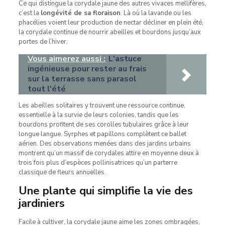
Ce qui distingue la corydale jaune des autres vivaces mellifères,
c’est la
longévité de sa floraison
. Là où la lavande ou les
phacélies voient leur production de nectar décliner en plein été,
la corydale continue de nourrir abeilles et bourdons jusqu’aux
portes de l’hiver.
Vous aimerez aussi :
L'astuce
ingénieuse pour rester au frais
sur la terrasse sans parasol
tout l'été
Les abeilles solitaires y trouvent une ressource continue,
essentielle à la survie de leurs colonies, tandis que les
bourdons profitent de ses corolles tubulaires grâce à leur
longue langue. Syrphes et papillons complètent ce ballet
aérien. Des observations menées dans des jardins urbains
montrent qu’un massif de corydales attire en moyenne deux à
trois fois plus d’espèces pollinisatrices qu’un parterre
classique de fleurs annuelles.
Une plante qui simplifie la vie des
jardiniers
Facile à cultiver, la corydale jaune aime les zones ombragées,